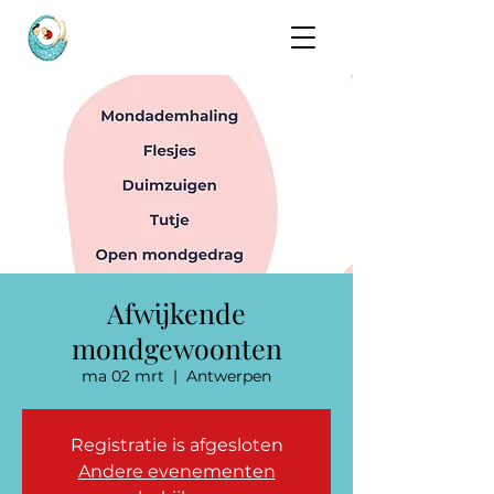
Afwijkende
mondgewoonten
ma 02 mrt
  |  
Antwerpen
Registratie is afgesloten
Andere evenementen