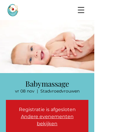
Babymassage
vr 08 nov
  |  
Stadvroedvrouwen
Registratie is afgesloten
Andere evenementen
bekijken