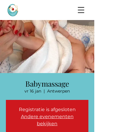
Babymassage
vr 16 jan
  |  
Antwerpen
Registratie is afgesloten
Andere evenementen
bekijken