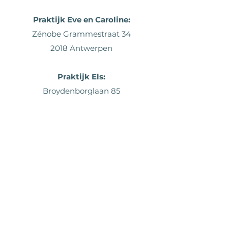
Praktijk Eve en Caroline:
Zénobe Grammestraat 34
2018 Antwerpen
Praktijk
Els:
Broydenborglaan 85
2660 Hoboken
Praktijk Birgitta:
Zwijgerstraat 17
2000 Antwerpen
Contact