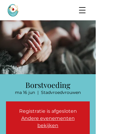
Borstvoeding
ma 16 jun
  |  
Stadvroedvrouwen
Registratie is afgesloten
Andere evenementen
bekijken