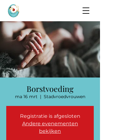
Borstvoeding
ma 16 mrt
  |  
Stadvroedvrouwen
Registratie is afgesloten
Andere evenementen
bekijken