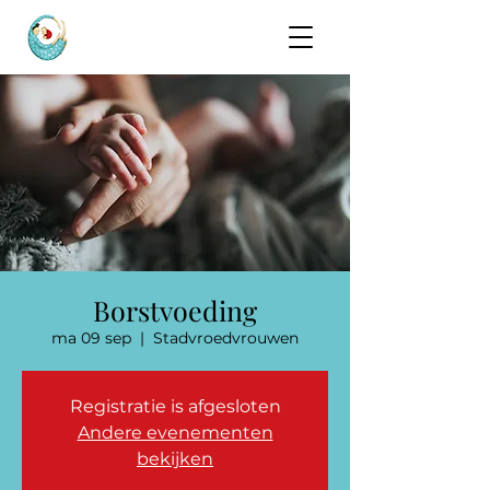
Borstvoeding
ma 09 sep
  |  
Stadvroedvrouwen
Registratie is afgesloten
Andere evenementen
bekijken