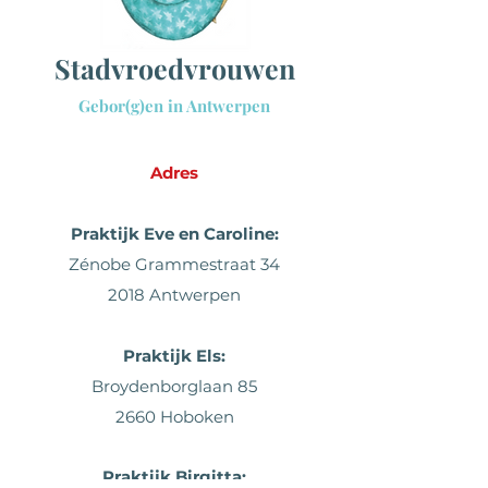
Sta
dvroedvrouwen
Gebor(g)en in Antwerpen
Adres
Praktijk Eve en Caroline:
Zénobe Grammestraat 34
2018 Antwerpen
Praktijk
Els:
Broydenborglaan 85
2660 Hoboken
Praktijk Birgitta: