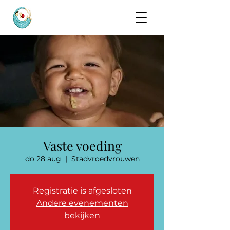
Vaste voeding
do 28 aug
  |  
Stadvroedvrouwen
Registratie is afgesloten
Andere evenementen
bekijken