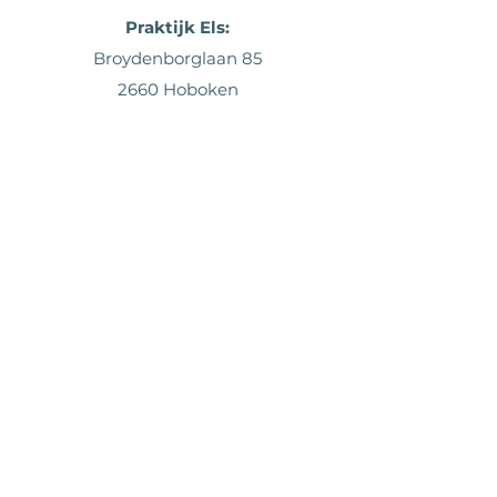
Praktijk
Els:
Broydenborglaan 85
2660 Hoboken
Praktijk Birgitta:
Zwijgerstraat 17
2000 Antwerpen
Contact
stadvroedvrouwen@gmail.com
Els Verlinden
+32 485 37 81 91