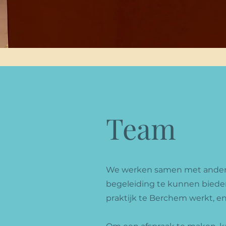
Team
We werken samen met andere
begeleiding te kunnen bieden.
praktijk te Berchem werkt, e