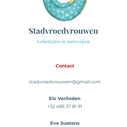
Sta
dvroedvrouwen
Gebor(g)en in Antwerpen
Contact
stadvroedvrouwen@gmail.com
:
Els Verlinden
+32 485 37 81 91
Eve Suetens